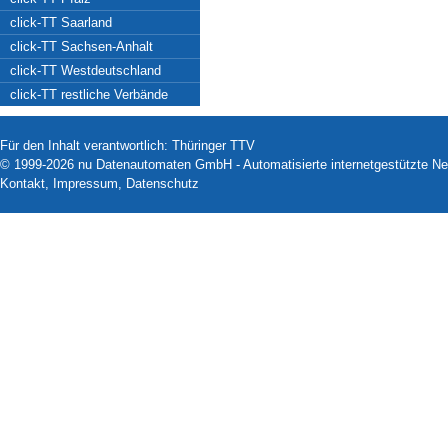
click-TT Saarland
click-TT Sachsen-Anhalt
click-TT Westdeutschland
click-TT restliche Verbände
Für den Inhalt verantwortlich: Thüringer TTV
© 1999-2026
nu Datenautomaten GmbH - Automatisierte internetgestützte N
Kontakt
,
Impressum
,
Datenschutz