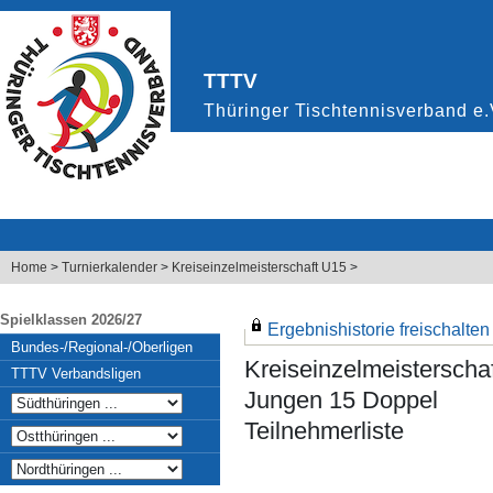
Home
>
Turnierkalender
>
Kreiseinzelmeisterschaft U15
>
Spielklassen 2026/27
Ergebnishistorie freischalten .
Bundes-/Regional-/Oberligen
Kreiseinzelmeisterscha
TTTV Verbandsligen
Jungen 15 Doppel
Teilnehmerliste