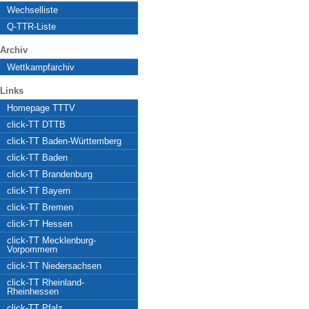
Wechselliste
Q-TTR-Liste
Archiv
Wettkampfarchiv
Links
Homepage TTTV
click-TT DTTB
click-TT Baden-Württemberg
click-TT Baden
click-TT Brandenburg
click-TT Bayern
click-TT Bremen
click-TT Hessen
click-TT Mecklenburg-
Vorpommern
click-TT Niedersachsen
click-TT Rheinland-
Rheinhessen
click-TT Pfalz