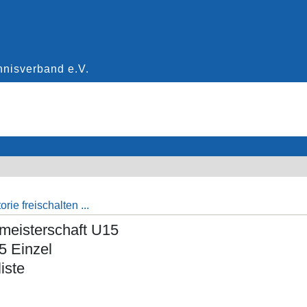
rie freischalten ...
lmeisterschaft U15
 Einzel
iste