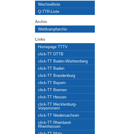
Wechselliste
Q-TTR-Liste
Archiv
Wettkampfarchiv
Links
Homepage TTTV
click-TT DTTB
click-TT Baden-Württemberg
click-TT Baden
click-TT Brandenburg
click-TT Bayern
click-TT Bremen
click-TT Hessen
click-TT Mecklenburg-
Vorpommern
click-TT Niedersachsen
click-TT Rheinland-
Rheinhessen
click-TT Pfalz