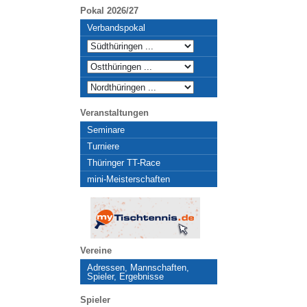
Pokal 2026/27
Verbandspokal
Veranstaltungen
Seminare
Turniere
Thüringer TT-Race
mini-Meisterschaften
Vereine
Adressen, Mannschaften,
Spieler, Ergebnisse
Spieler