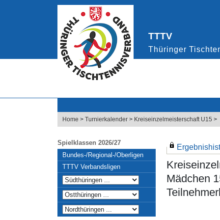
Home
>
Turnierkalender
>
Kreiseinzelmeisterschaft U15
>
Spielklassen 2026/27
Ergebnishisto
Bundes-/Regional-/Oberligen
Kreiseinze
TTTV Verbandsligen
Mädchen 15
Teilnehmerl