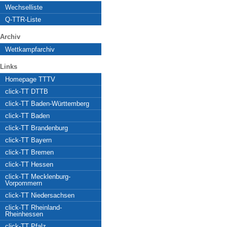
Wechselliste
Q-TTR-Liste
Archiv
Wettkampfarchiv
Links
Homepage TTTV
click-TT DTTB
click-TT Baden-Württemberg
click-TT Baden
click-TT Brandenburg
click-TT Bayern
click-TT Bremen
click-TT Hessen
click-TT Mecklenburg-
Vorpommern
click-TT Niedersachsen
click-TT Rheinland-
Rheinhessen
click-TT Pfalz