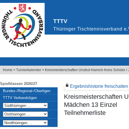
Home
>
Turnierkalender
>
Kreismeisterschaften Unstrut-Hainich-Kreis Schüler 
Spielklassen 2026/27
Ergebnishistorie freischalten .
Bundes-/Regional-/Oberligen
Kreismeisterschaften U
TTTV Verbandsligen
Mädchen 13 Einzel
Teilnehmerliste