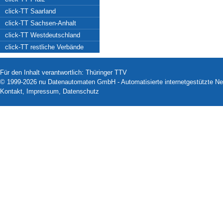
click-TT Saarland
click-TT Sachsen-Anhalt
click-TT Westdeutschland
click-TT restliche Verbände
Für den Inhalt verantwortlich: Thüringer TTV
© 1999-2026
nu Datenautomaten GmbH - Automatisierte internetgestützte N
Kontakt
,
Impressum
,
Datenschutz