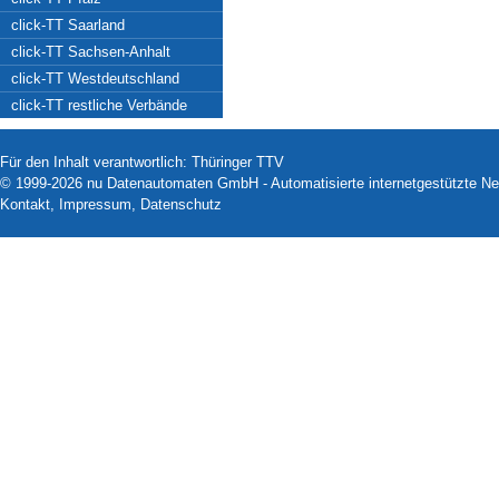
click-TT Saarland
click-TT Sachsen-Anhalt
click-TT Westdeutschland
click-TT restliche Verbände
Für den Inhalt verantwortlich: Thüringer TTV
© 1999-2026
nu Datenautomaten GmbH - Automatisierte internetgestützte N
Kontakt
,
Impressum
,
Datenschutz