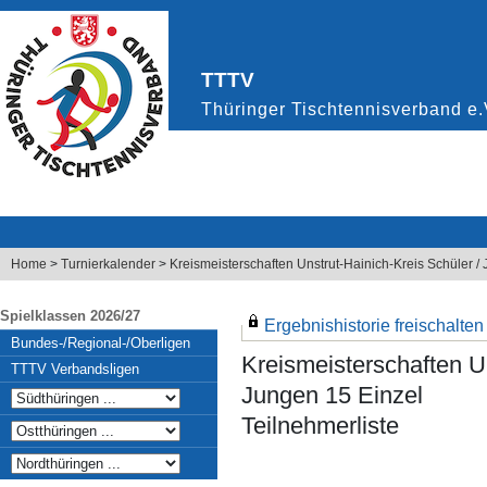
Home
>
Turnierkalender
>
Kreismeisterschaften Unstrut-Hainich-Kreis Schüler 
Spielklassen 2026/27
Ergebnishistorie freischalten .
Bundes-/Regional-/Oberligen
Kreismeisterschaften U
TTTV Verbandsligen
Jungen 15 Einzel
Teilnehmerliste