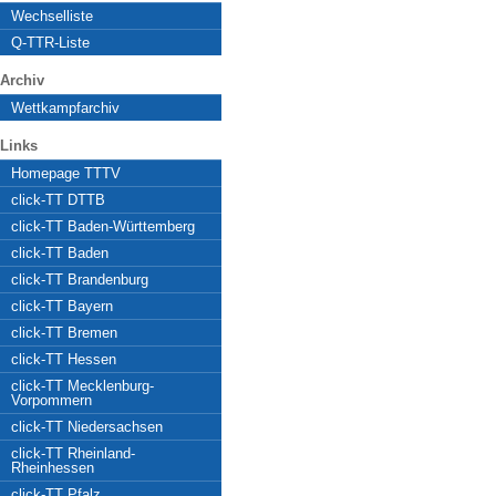
Wechselliste
Q-TTR-Liste
Archiv
Wettkampfarchiv
Links
Homepage TTTV
click-TT DTTB
click-TT Baden-Württemberg
click-TT Baden
click-TT Brandenburg
click-TT Bayern
click-TT Bremen
click-TT Hessen
click-TT Mecklenburg-
Vorpommern
click-TT Niedersachsen
click-TT Rheinland-
Rheinhessen
click-TT Pfalz