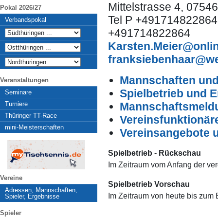
Mittelstrasse 4, 0754
Pokal 2026/27
Tel P +491714822864
Verbandspokal
+491714822864
Karsten.Meier@onli
franksiebenhaar@w
Mannschaften und 
Veranstaltungen
Spielbetrieb und 
Seminare
Turniere
Mannschaftsmeldu
Thüringer TT-Race
Vereinsfunktionär
mini-Meisterschaften
Vereinsangebote 
Spielbetrieb - Rückschau
Im Zeitraum vom Anfang der ve
Vereine
Spielbetrieb Vorschau
Adressen, Mannschaften,
Im Zeitraum von heute bis zum
Spieler, Ergebnisse
Spieler