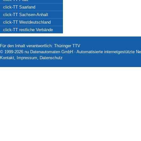
click-TT Saarland
click-TT Sachsen-Anhalt
click-TT Westdeutschland
click-TT restliche Verbände
Für den Inhalt verantwortlich: Thüringer TTV
© 1999-2026
nu Datenautomaten GmbH - Automatisierte internetgestützte N
Kontakt
,
Impressum
,
Datenschutz