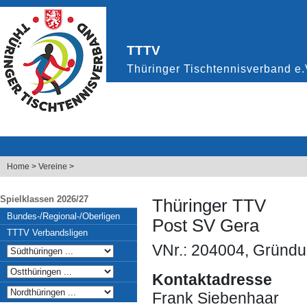
Home
>
Vereine
>
Spielklassen 2026/27
Thüringer TTV
Bundes-/Regional-/Oberligen
Post SV Gera
TTTV Verbandsligen
VNr.: 204004, Gründu
Kontaktadresse
Frank Siebenhaar