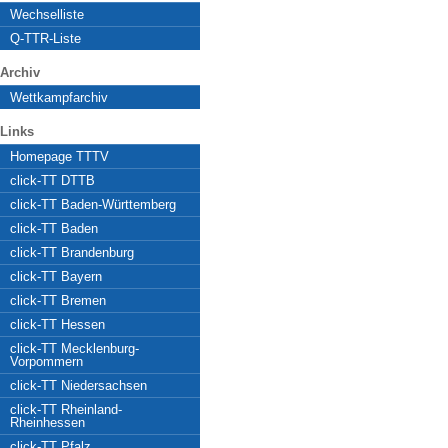
Wechselliste
Q-TTR-Liste
Archiv
Wettkampfarchiv
Links
Homepage TTTV
click-TT DTTB
click-TT Baden-Württemberg
click-TT Baden
click-TT Brandenburg
click-TT Bayern
click-TT Bremen
click-TT Hessen
click-TT Mecklenburg-
Vorpommern
click-TT Niedersachsen
click-TT Rheinland-
Rheinhessen
click-TT Pfalz