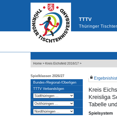
Home
>
Kreis Eichsfeld 2016/17
>
Spielklassen 2026/27
Ergebnishisto
Bundes-/Regional-/Oberligen
Kreis Eich
TTTV Verbandsligen
Kreisliga S
Tabelle und
Spielsystem