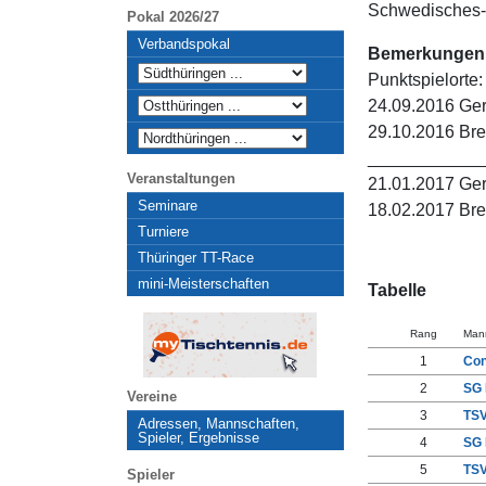
Schwedisches-
Pokal 2026/27
Verbandspokal
Bemerkungen
Punktspielorte:
24.09.2016 Ge
29.10.2016 Bre
____________
Veranstaltungen
21.01.2017 Ge
Seminare
18.02.2017 Bre
Turniere
Thüringer TT-Race
mini-Meisterschaften
Tabelle
Rang
Man
1
Con
2
SG 
Vereine
3
TSV
Adressen, Mannschaften,
Spieler, Ergebnisse
4
SG 
5
TSV
Spieler