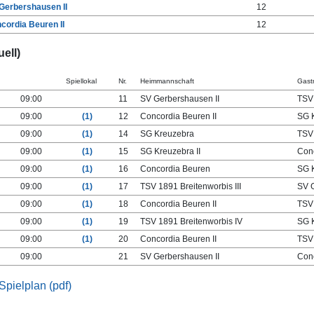
Gerbershausen II
12
cordia Beuren II
12
ell)
Spiellokal
Nr.
Heimmannschaft
Gast
09:00
11
SV Gerbershausen II
TSV 
09:00
(1)
12
Concordia Beuren II
SG 
09:00
(1)
14
SG Kreuzebra
TSV 
09:00
(1)
15
SG Kreuzebra II
Con
09:00
(1)
16
Concordia Beuren
SG 
09:00
(1)
17
TSV 1891 Breitenworbis III
SV 
09:00
(1)
18
Concordia Beuren II
TSV 
09:00
(1)
19
TSV 1891 Breitenworbis IV
SG K
09:00
(1)
20
Concordia Beuren II
TSV 
09:00
21
SV Gerbershausen II
Con
Spielplan (pdf)