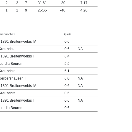
2
3
7
31:61
-30
7:17
1
2
9
25:65
-40
4:20
mannschaft
Spiele
1891 Breitenworbis IV
0:6
Kreuzebra
0:6
NA
1891 Breitenworbis III
6:4
cordia Beuren
5:5
Kreuzebra
6:1
Gerbershausen II
6:0
NA
1891 Breitenworbis IV
0:6
NA
reuzebra II
0:6
1891 Breitenworbis III
0:6
NA
cordia Beuren
0:6