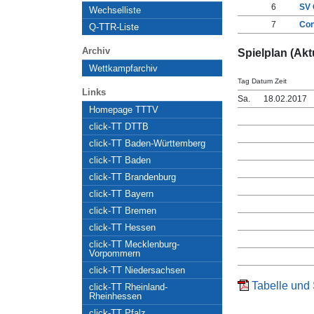
6
SV 
Wechselliste
7
Con
Q-TTR-Liste
Archiv
Spielplan (Aktu
Wettkampfarchiv
Tag Datum Zeit
Links
Sa.
18.02.2017
Homepage TTTV
click-TT DTTB
click-TT Baden-Württemberg
click-TT Baden
click-TT Brandenburg
click-TT Bayern
click-TT Bremen
click-TT Hessen
click-TT Mecklenburg-
Vorpommern
click-TT Niedersachsen
Tabelle und 
click-TT Rheinland-
Rheinhessen
click-TT Pfalz