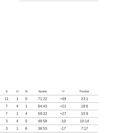
S
U
N
Spiele
+/-
Punkte
11
1
0
71:22
+49
23:1
7
4
1
64:43
+21
18:6
7
1
4
59:32
+27
15:9
3
4
5
48:58
-10
10:14
3
1
8
36:53
-17
7:17