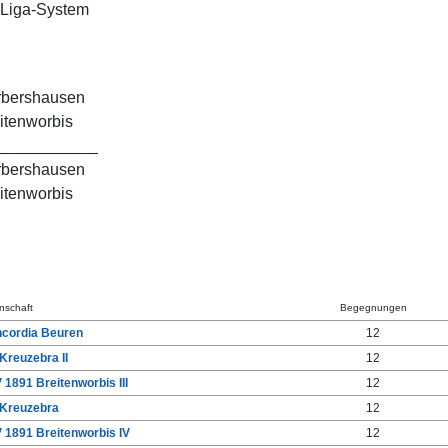
Liga-System
rbershausen
itenworbis
___________
rbershausen
itenworbis
nschaft
Begegnungen
cordia Beuren
12
Kreuzebra II
12
 1891 Breitenworbis III
12
Kreuzebra
12
 1891 Breitenworbis IV
12