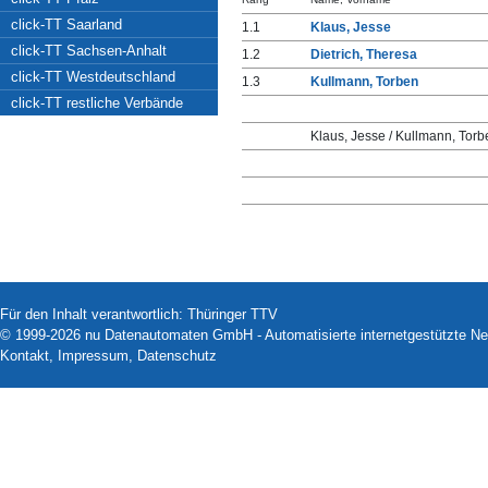
click-TT Saarland
1.1
Klaus, Jesse
click-TT Sachsen-Anhalt
1.2
Dietrich, Theresa
click-TT Westdeutschland
1.3
Kullmann, Torben
click-TT restliche Verbände
Klaus, Jesse / Kullmann, Torb
Für den Inhalt verantwortlich: Thüringer TTV
© 1999-2026
nu Datenautomaten GmbH - Automatisierte internetgestützte N
Kontakt
,
Impressum
,
Datenschutz