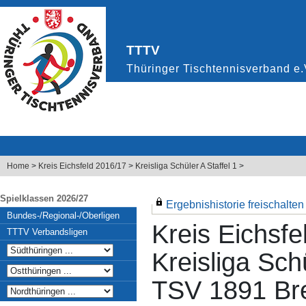
Home
>
Kreis Eichsfeld 2016/17
>
Kreisliga Schüler A Staffel 1
>
Spielklassen 2026/27
Ergebnishistorie freischalten .
Bundes-/Regional-/Oberligen
Kreis Eichsfe
TTTV Verbandsligen
Kreisliga Schü
TSV 1891 Bre