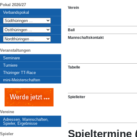
Pokal 2026/27
Verein
Verbandspokal
Ball
Mannschaftskontakt
Veranstaltungen
Seminare
Turniere
Tabelle
Thüringer TT-Race
mini-Meisterschaften
Spielleiter
Vereine
Adressen, Mannschaften,
Spieler, Ergebnisse
Spieltermine 
Spieler