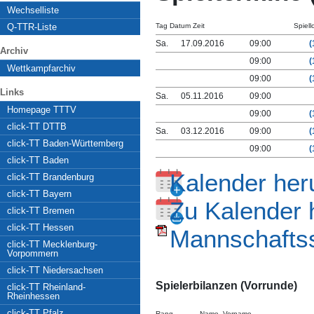
Wechselliste
Q-TTR-Liste
Tag Datum Zeit
Spiell
Sa.
17.09.2016
09:00
(
Archiv
09:00
(
Wettkampfarchiv
09:00
(
Links
Sa.
05.11.2016
09:00
Homepage TTTV
09:00
(
click-TT DTTB
Sa.
03.12.2016
09:00
(
click-TT Baden-Württemberg
09:00
(
click-TT Baden
Kalender her
click-TT Brandenburg
click-TT Bayern
Zu Kalender 
click-TT Bremen
click-TT Hessen
Mannschaftss
click-TT Mecklenburg-
Vorpommern
click-TT Niedersachsen
Spielerbilanzen (Vorrunde)
click-TT Rheinland-
Rheinhessen
click-TT Pfalz
Rang
Name, Vorname