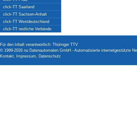
click-TT Saarland
click-TT Sachsen-Anhalt
click-TT Westdeutschland
click-TT restliche Verbände
Für den Inhalt verantwortlich: Thüringer TTV
© 1999-2026
nu Datenautomaten GmbH - Automatisierte internetgestützte N
Kontakt
,
Impressum
,
Datenschutz