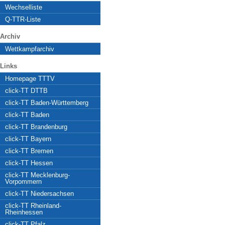
Wechselliste
Q-TTR-Liste
Archiv
Wettkampfarchiv
Links
Homepage TTTV
click-TT DTTB
click-TT Baden-Württemberg
click-TT Baden
click-TT Brandenburg
click-TT Bayern
click-TT Bremen
click-TT Hessen
click-TT Mecklenburg-
Vorpommern
click-TT Niedersachsen
click-TT Rheinland-
Rheinhessen
click-TT Pfalz