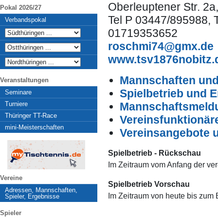
Oberleuptener Str. 2a
Pokal 2026/27
Tel P 03447/895988, 
Verbandspokal
01719353652
roschmi74@gmx.de
www.tsv1876nobitz.
Mannschaften und 
Veranstaltungen
Spielbetrieb und 
Seminare
Turniere
Mannschaftsmeldu
Thüringer TT-Race
Vereinsfunktionär
mini-Meisterschaften
Vereinsangebote 
Spielbetrieb - Rückschau
Im Zeitraum vom Anfang der ve
Vereine
Spielbetrieb Vorschau
Adressen, Mannschaften,
Im Zeitraum von heute bis zum
Spieler, Ergebnisse
Spieler